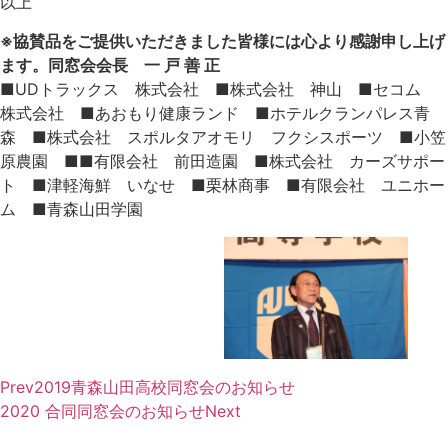
以上
※協賛品をご提供いただきました皆様には心より感謝申し上げ
ます。同窓会会長 一 戸 善 正
■UDトラックス 株式会社 ■株式会社 神山 ■セコム
株式会社 ■あおもり健康ランド ■ホテルクランパレス青
森 ■株式会社 スポルタアオモリ フクシスポーツ ■小笠
原農園 ■■有限会社 前田造園 ■株式会社 カーズサポー
ト ■津軽海鮮 いなせ ■栗林商事 ■有限会社 ユニホー
ム ■青森山田学園
Prev
2019青森山田高校同窓会のお知らせ
2020 合同同窓会のお知らせ
Next