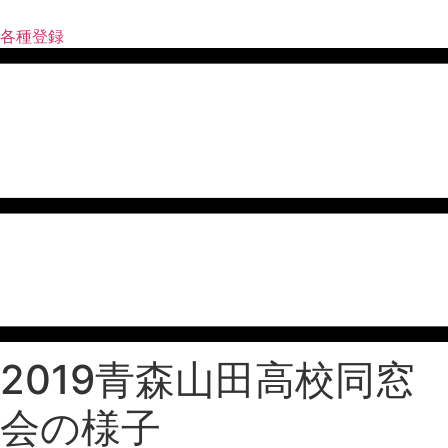
コ
ン
各種登録
テ
ン
ツ
に
ス
キ
ッ
プ
2019青森山田高校同窓
会の様子