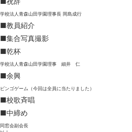
■祝辞
学校法人青森山田学園理事長 岡島成行
■教員紹介
■集合写真撮影
■乾杯
学校法人青森山田学園理事 細井 仁
■余興
ビンゴゲーム（今回は全員に当たりました）
■校歌斉唱
■中締め
同窓会副会長