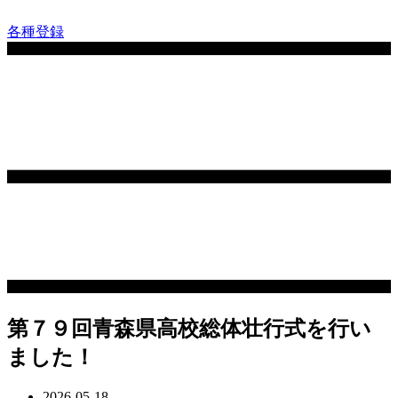
コ
各種登録
ン
テ
ン
ツ
に
ス
キ
ッ
プ
第７９回青森県高校総体壮行式を行い
ました！
2026-05-18