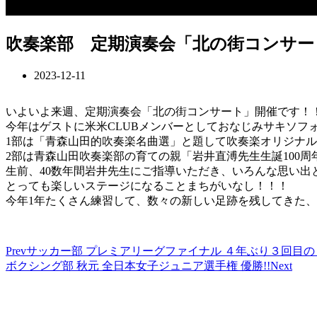
吹奏楽部 定期演奏会「北の街コンサート
2023-12-11
いよいよ来週、定期演奏会「北の街コンサート」開催です！
今年はゲストに米米CLUBメンバーとしておなじみサキソフ
1部は「青森山田的吹奏楽名曲選」と題して吹奏楽オリジナ
2部は青森山田吹奏楽部の育ての親「岩井直溥先生生誕100
生前、40数年間岩井先生にご指導いただき、いろんな思い出
とっても楽しいステージになることまちがいなし！！！
今年1年たくさん練習して、数々の新しい足跡を残してきた
Prev
サッカー部 プレミアリーグファイナル ４年ぶり３回目
ボクシング部 秋元 全日本女子ジュニア選手権 優勝!!
Next