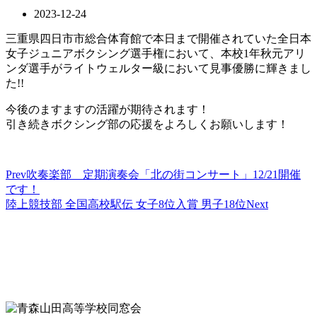
2023-12-24
三重県四日市市総合体育館で本日まで開催されていた全日本
女子ジュニアボクシング選手権において、本校1年秋元アリ
ンダ選手がライトウェルター級において見事優勝に輝きまし
た!!
今後のますますの活躍が期待されます！
引き続きボクシング部の応援をよろしくお願いします！
Prev
吹奏楽部 定期演奏会「北の街コンサート」12/21開催
です！
陸上競技部 全国高校駅伝 女子8位入賞 男子18位
Next