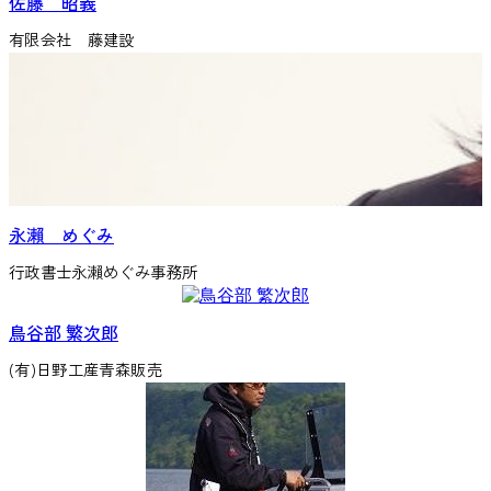
佐藤 昭義
有限会社 藤建設
永瀨 めぐみ
行政書士永瀨めぐみ事務所
鳥谷部 繁次郎
(有)日野工産青森販売